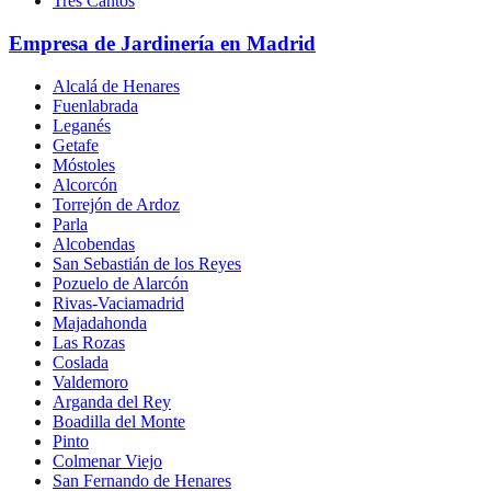
Tres Cantos
Empresa de Jardinería en Madrid
Alcalá de Henares
Fuenlabrada
Leganés
Getafe
Móstoles
Alcorcón
Torrejón de Ardoz
Parla
Alcobendas
San Sebastián de los Reyes
Pozuelo de Alarcón
Rivas-Vaciamadrid
Majadahonda
Las Rozas
Coslada
Valdemoro
Arganda del Rey
Boadilla del Monte
Pinto
Colmenar Viejo
San Fernando de Henares