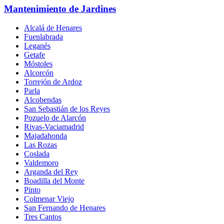
Mantenimiento de Jardines
Alcalá de Henares
Fuenlabrada
Leganés
Getafe
Móstoles
Alcorcón
Torrejón de Ardoz
Parla
Alcobendas
San Sebastián de los Reyes
Pozuelo de Alarcón
Rivas-Vaciamadrid
Majadahonda
Las Rozas
Coslada
Valdemoro
Arganda del Rey
Boadilla del Monte
Pinto
Colmenar Viejo
San Fernando de Henares
Tres Cantos