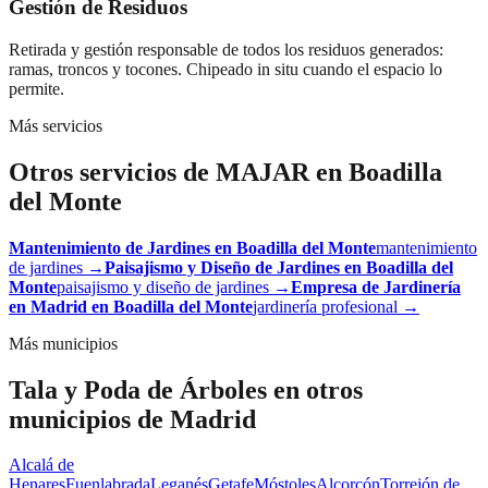
Gestión de Residuos
Retirada y gestión responsable de todos los residuos generados:
ramas, troncos y tocones. Chipeado in situ cuando el espacio lo
permite.
Más servicios
Otros servicios de MAJAR en
Boadilla
del Monte
Mantenimiento de Jardines
en
Boadilla del Monte
mantenimiento
de jardines
→
Paisajismo y Diseño de Jardines
en
Boadilla del
Monte
paisajismo y diseño de jardines
→
Empresa de Jardinería
en Madrid
en
Boadilla del Monte
jardinería profesional
→
Más municipios
Tala y Poda de Árboles
en otros
municipios de Madrid
Alcalá de
Henares
Fuenlabrada
Leganés
Getafe
Móstoles
Alcorcón
Torrejón de