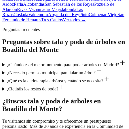
Ardoz
Parla
Alcobendas
San Sebastián de los Reyes
Pozuelo de
Alarcón
Rivas-Vaciamadrid
Majadahonda
Las
Rozas
Coslada
Valdemoro
Arganda del Rey
Pinto
Colmenar Viejo
San
Fernando de Henares
Tres Cantos
Ver todos →
Preguntas frecuentes
Preguntas sobre
tala y poda de árboles
en
Boadilla del Monte
¿Cuándo es el mejor momento para podar árboles en Madrid?
¿Necesito permiso municipal para talar un árbol?
¿Qué es la endoterapia arbórea y cuándo se necesita?
¿Retiráis los restos de poda?
¿Buscas tala y poda de árboles en
Boadilla del Monte?
Te visitamos sin compromiso y te ofrecemos un presupuesto
personalizado. Más de 30 años de experiencia en la Comunidad de