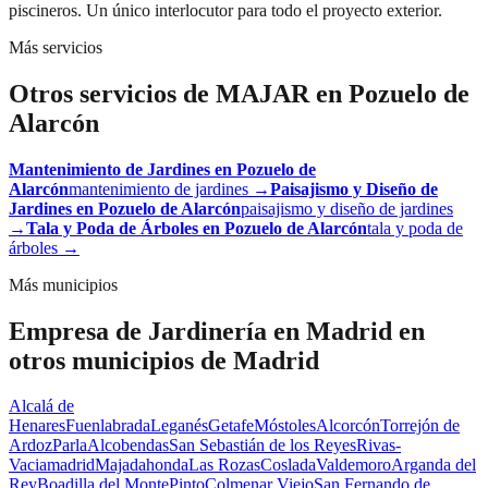
piscineros. Un único interlocutor para todo el proyecto exterior.
Más servicios
Otros servicios de MAJAR en
Pozuelo de
Alarcón
Mantenimiento de Jardines
en
Pozuelo de
Alarcón
mantenimiento de jardines
→
Paisajismo y Diseño de
Jardines
en
Pozuelo de Alarcón
paisajismo y diseño de jardines
→
Tala y Poda de Árboles
en
Pozuelo de Alarcón
tala y poda de
árboles
→
Más municipios
Empresa de Jardinería en Madrid
en
otros municipios de Madrid
Alcalá de
Henares
Fuenlabrada
Leganés
Getafe
Móstoles
Alcorcón
Torrejón de
Ardoz
Parla
Alcobendas
San Sebastián de los Reyes
Rivas-
Vaciamadrid
Majadahonda
Las Rozas
Coslada
Valdemoro
Arganda del
Rey
Boadilla del Monte
Pinto
Colmenar Viejo
San Fernando de