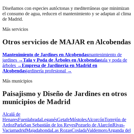
Diseñamos con especies autóctonas y mediterráneas que minimizan
el consumo de agua, reducen el mantenimiento y se adaptan al clima
de Madrid.
Más servicios
Otros servicios de MAJAR en
Alcobendas
Mantenimiento de Jardines
en
Alcobendas
mantenimiento de
jardines
→
Tala y Poda de Árboles
en
Alcobendas
tala y poda de
árboles
→
Empresa de Jardinería en Madrid
en
Alcobendas
jardinería profesional
→
Más municipios
Paisajismo y Diseño de Jardines
en otros
municipios de Madrid
Alcalá de
Henares
Fuenlabrada
Leganés
Getafe
Móstoles
Alcorcón
Torrejón de
Ardoz
Parla
San Sebastián de los Reyes
Pozuelo de Alarcón
Rivas-
Vaciamadrid
Majadahonda
Las Rozas
Coslada
Valdemoro
Arganda del