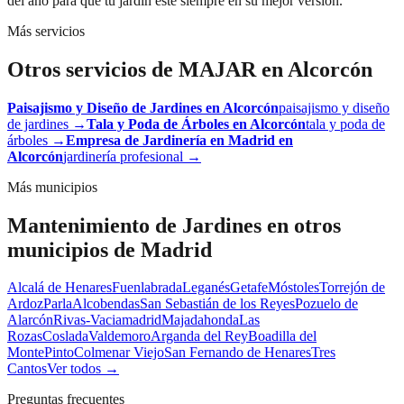
del año para que tu jardín esté siempre en su mejor versión.
Más servicios
Otros servicios de MAJAR en
Alcorcón
Paisajismo y Diseño de Jardines
en
Alcorcón
paisajismo y diseño
de jardines
→
Tala y Poda de Árboles
en
Alcorcón
tala y poda de
árboles
→
Empresa de Jardinería en Madrid
en
Alcorcón
jardinería profesional
→
Más municipios
Mantenimiento de Jardines
en otros
municipios de Madrid
Alcalá de Henares
Fuenlabrada
Leganés
Getafe
Móstoles
Torrejón de
Ardoz
Parla
Alcobendas
San Sebastián de los Reyes
Pozuelo de
Alarcón
Rivas-Vaciamadrid
Majadahonda
Las
Rozas
Coslada
Valdemoro
Arganda del Rey
Boadilla del
Monte
Pinto
Colmenar Viejo
San Fernando de Henares
Tres
Cantos
Ver todos →
Preguntas frecuentes