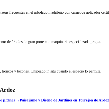
lagas frecuentes en el arbolado madrileño con carnet de aplicador certi
ento de árboles de gran porte con maquinaria especializada propia.
, troncos y tocones. Chipeado in situ cuando el espacio lo permite.
 Ardoz
e jardines
→
Paisajismo y Diseño de Jardines
en
Torrejón de Ardoz