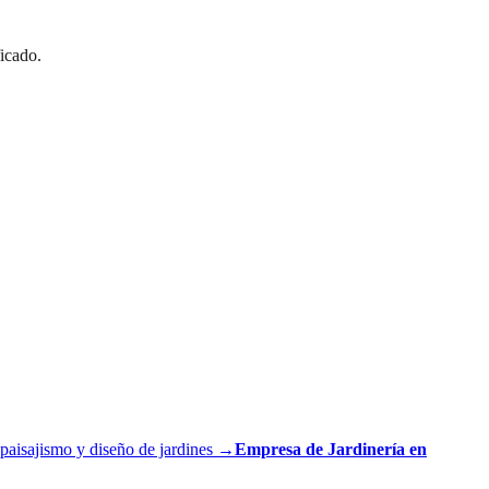
ficado.
paisajismo y diseño de jardines
→
Empresa de Jardinería en