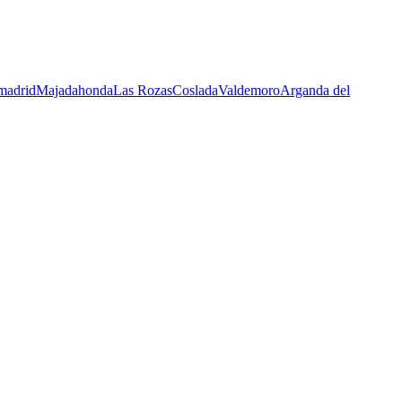
madrid
Majadahonda
Las Rozas
Coslada
Valdemoro
Arganda del