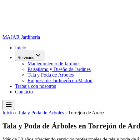
MAJAR
Jardinería
Inicio
Servicios
Mantenimiento de Jardines
Paisajismo y Diseño de Jardines
Tala y Poda de Árboles
Empresa de Jardinería en Madrid
Trabaja con nosotros
Contacto
Inicio
›
Tala y Poda de Árboles
›
Torrejón de Ardoz
Tala y Poda de Árboles
en
Torrejón de Ar
Más de 30 años ofreciendo servicios profesionales de
tala y poda de á