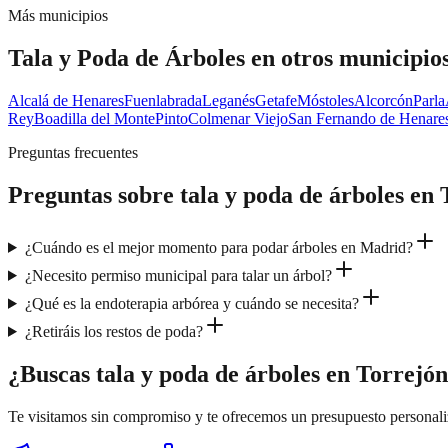
Más municipios
Tala y Poda de Árboles
en otros municipio
Alcalá de Henares
Fuenlabrada
Leganés
Getafe
Móstoles
Alcorcón
Parla
Rey
Boadilla del Monte
Pinto
Colmenar Viejo
San Fernando de Henare
Preguntas frecuentes
Preguntas sobre
tala y poda de árboles
en
¿Cuándo es el mejor momento para podar árboles en Madrid?
¿Necesito permiso municipal para talar un árbol?
¿Qué es la endoterapia arbórea y cuándo se necesita?
¿Retiráis los restos de poda?
¿Buscas tala y poda de árboles en Torrejó
Te visitamos sin compromiso y te ofrecemos un presupuesto personal