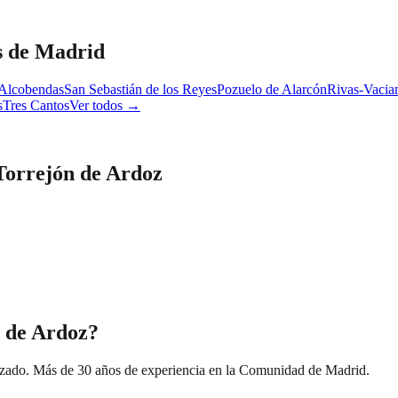
s de Madrid
Alcobendas
San Sebastián de los Reyes
Pozuelo de Alarcón
Rivas-Vacia
s
Tres Cantos
Ver todos →
Torrejón de Ardoz
n de Ardoz?
izado. Más de 30 años de experiencia en la Comunidad de Madrid.