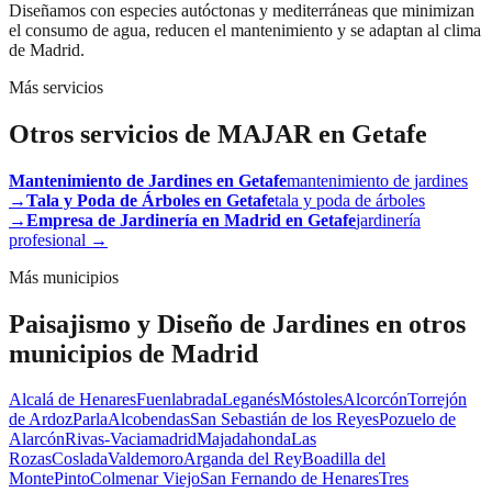
Diseñamos con especies autóctonas y mediterráneas que minimizan
el consumo de agua, reducen el mantenimiento y se adaptan al clima
de Madrid.
Más servicios
Otros servicios de MAJAR en
Getafe
Mantenimiento de Jardines
en
Getafe
mantenimiento de jardines
→
Tala y Poda de Árboles
en
Getafe
tala y poda de árboles
→
Empresa de Jardinería en Madrid
en
Getafe
jardinería
profesional
→
Más municipios
Paisajismo y Diseño de Jardines
en otros
municipios de Madrid
Alcalá de Henares
Fuenlabrada
Leganés
Móstoles
Alcorcón
Torrejón
de Ardoz
Parla
Alcobendas
San Sebastián de los Reyes
Pozuelo de
Alarcón
Rivas-Vaciamadrid
Majadahonda
Las
Rozas
Coslada
Valdemoro
Arganda del Rey
Boadilla del
Monte
Pinto
Colmenar Viejo
San Fernando de Henares
Tres