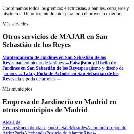
Coordinamos todos los gremios: electricistas, albañiles, cerrajeros y
piscineros. Un único interlocutor para todo el proyecto exterior.
Más servicios
Otros servicios de MAJAR en
San
Sebastián de los Reyes
Mantenimiento de Jardines
en
San Sebastián de los
Reyes
mantenimiento de jardines
→
Paisajismo y Diseño de
Jardines
en
San Sebastián de los Reyes
paisajismo y diseño de
jardines
→
Tala y Poda de Árboles
en
San Sebastián de los
Reyes
tala y poda de árboles
→
Más municipios
Empresa de Jardinería en Madrid
en
otros municipios de Madrid
Alcalá de
Henares
Fuenlabrada
Leganés
Getafe
Móstoles
Alcorcón
Torrejón de
Ardoz
Parla
Alcobendas
Pozuelo de Alarcón
Rivas-