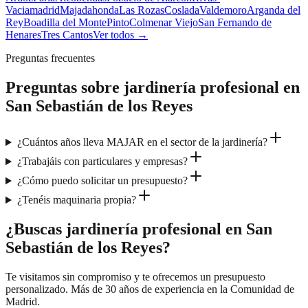
Vaciamadrid
Majadahonda
Las Rozas
Coslada
Valdemoro
Arganda del
Rey
Boadilla del Monte
Pinto
Colmenar Viejo
San Fernando de
Henares
Tres Cantos
Ver todos →
Preguntas frecuentes
Preguntas sobre
jardinería profesional
en
San Sebastián de los Reyes
¿Cuántos años lleva MAJAR en el sector de la jardinería?
¿Trabajáis con particulares y empresas?
¿Cómo puedo solicitar un presupuesto?
¿Tenéis maquinaria propia?
¿Buscas jardinería profesional en San
Sebastián de los Reyes?
Te visitamos sin compromiso y te ofrecemos un presupuesto
personalizado. Más de 30 años de experiencia en la Comunidad de
Madrid.