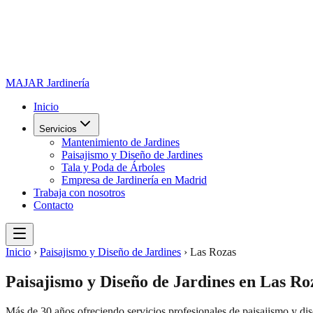
MAJAR
Jardinería
Inicio
Servicios
Mantenimiento de Jardines
Paisajismo y Diseño de Jardines
Tala y Poda de Árboles
Empresa de Jardinería en Madrid
Trabaja con nosotros
Contacto
Inicio
›
Paisajismo y Diseño de Jardines
›
Las Rozas
Paisajismo y Diseño de Jardines
en
Las Ro
Más de 30 años ofreciendo servicios profesionales de
paisajismo y dis