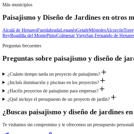
Más municipios
Paisajismo y Diseño de Jardines
en otros m
Alcalá de Henares
Fuenlabrada
Leganés
Getafe
Móstoles
Alcorcón
Torre
Rey
Boadilla del Monte
Pinto
Colmenar Viejo
San Fernando de Henare
Preguntas frecuentes
Preguntas sobre
paisajismo y diseño de jar
¿Cuánto tiempo tarda un proyecto de paisajismo?
¿Incluís iluminación y piscinas en los proyectos?
¿Hacéis proyectos de paisajismo para empresas?
¿Qué incluye el presupuesto de un proyecto de jardín?
¿Buscas paisajismo y diseño de jardines e
Te visitamos sin compromiso y te ofrecemos un presupuesto personal