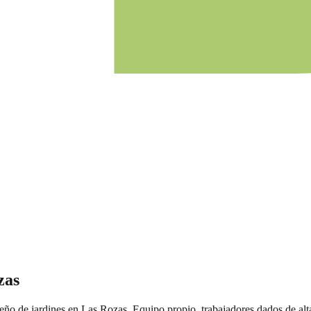
zas
eño de jardines
en
Las Rozas
. Equipo propio, trabajadores dados de al