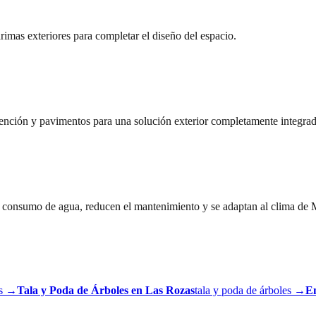
tarimas exteriores para completar el diseño del espacio.
tención y pavimentos para una solución exterior completamente integrad
 consumo de agua, reducen el mantenimiento y se adaptan al clima de 
s
→
Tala y Poda de Árboles
en
Las Rozas
tala y poda de árboles
→
Em