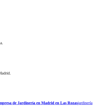
a.
Madrid.
presa de Jardinería en Madrid
en
Las Rozas
jardinería