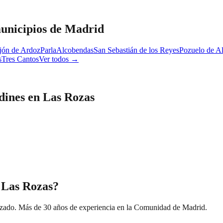
unicipios de Madrid
jón de Ardoz
Parla
Alcobendas
San Sebastián de los Reyes
Pozuelo de A
s
Tres Cantos
Ver todos →
dines
en
Las Rozas
n Las Rozas?
izado. Más de 30 años de experiencia en la Comunidad de Madrid.