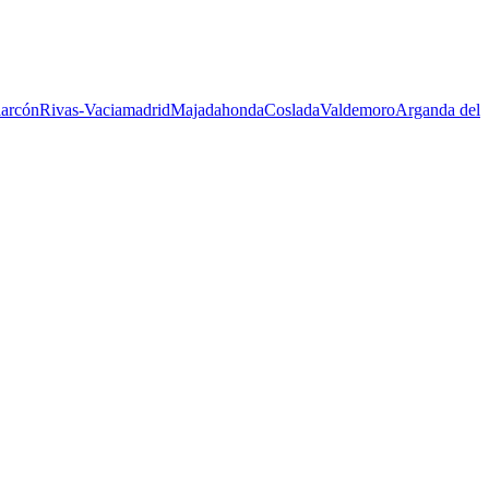
larcón
Rivas-Vaciamadrid
Majadahonda
Coslada
Valdemoro
Arganda del