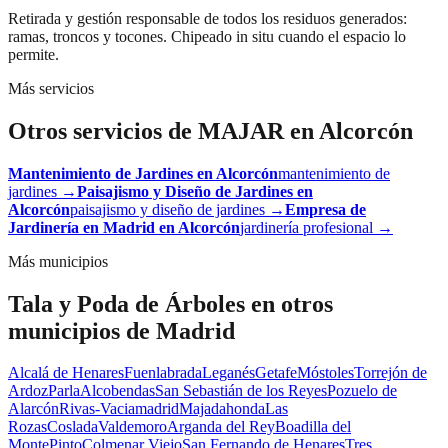
Retirada y gestión responsable de todos los residuos generados:
ramas, troncos y tocones. Chipeado in situ cuando el espacio lo
permite.
Más servicios
Otros servicios de MAJAR en
Alcorcón
Mantenimiento de Jardines
en
Alcorcón
mantenimiento de
jardines
→
Paisajismo y Diseño de Jardines
en
Alcorcón
paisajismo y diseño de jardines
→
Empresa de
Jardinería en Madrid
en
Alcorcón
jardinería profesional
→
Más municipios
Tala y Poda de Árboles
en otros
municipios de Madrid
Alcalá de Henares
Fuenlabrada
Leganés
Getafe
Móstoles
Torrejón de
Ardoz
Parla
Alcobendas
San Sebastián de los Reyes
Pozuelo de
Alarcón
Rivas-Vaciamadrid
Majadahonda
Las
Rozas
Coslada
Valdemoro
Arganda del Rey
Boadilla del
Monte
Pinto
Colmenar Viejo
San Fernando de Henares
Tres