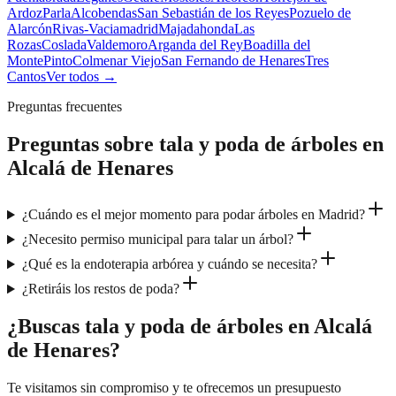
Ardoz
Parla
Alcobendas
San Sebastián de los Reyes
Pozuelo de
Alarcón
Rivas-Vaciamadrid
Majadahonda
Las
Rozas
Coslada
Valdemoro
Arganda del Rey
Boadilla del
Monte
Pinto
Colmenar Viejo
San Fernando de Henares
Tres
Cantos
Ver todos →
Preguntas frecuentes
Preguntas sobre
tala y poda de árboles
en
Alcalá de Henares
¿Cuándo es el mejor momento para podar árboles en Madrid?
¿Necesito permiso municipal para talar un árbol?
¿Qué es la endoterapia arbórea y cuándo se necesita?
¿Retiráis los restos de poda?
¿Buscas tala y poda de árboles en Alcalá
de Henares?
Te visitamos sin compromiso y te ofrecemos un presupuesto