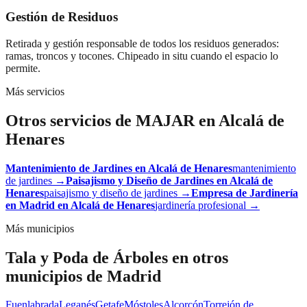
Gestión de Residuos
Retirada y gestión responsable de todos los residuos generados:
ramas, troncos y tocones. Chipeado in situ cuando el espacio lo
permite.
Más servicios
Otros servicios de MAJAR en
Alcalá de
Henares
Mantenimiento de Jardines
en
Alcalá de Henares
mantenimiento
de jardines
→
Paisajismo y Diseño de Jardines
en
Alcalá de
Henares
paisajismo y diseño de jardines
→
Empresa de Jardinería
en Madrid
en
Alcalá de Henares
jardinería profesional
→
Más municipios
Tala y Poda de Árboles
en otros
municipios de Madrid
Fuenlabrada
Leganés
Getafe
Móstoles
Alcorcón
Torrejón de