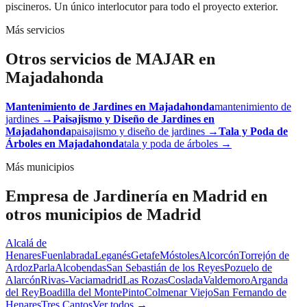
piscineros. Un único interlocutor para todo el proyecto exterior.
Más servicios
Otros servicios de MAJAR en
Majadahonda
Mantenimiento de Jardines
en
Majadahonda
mantenimiento de
jardines
→
Paisajismo y Diseño de Jardines
en
Majadahonda
paisajismo y diseño de jardines
→
Tala y Poda de
Árboles
en
Majadahonda
tala y poda de árboles
→
Más municipios
Empresa de Jardinería en Madrid
en
otros municipios de Madrid
Alcalá de
Henares
Fuenlabrada
Leganés
Getafe
Móstoles
Alcorcón
Torrejón de
Ardoz
Parla
Alcobendas
San Sebastián de los Reyes
Pozuelo de
Alarcón
Rivas-Vaciamadrid
Las Rozas
Coslada
Valdemoro
Arganda
del Rey
Boadilla del Monte
Pinto
Colmenar Viejo
San Fernando de
Henares
Tres Cantos
Ver todos →