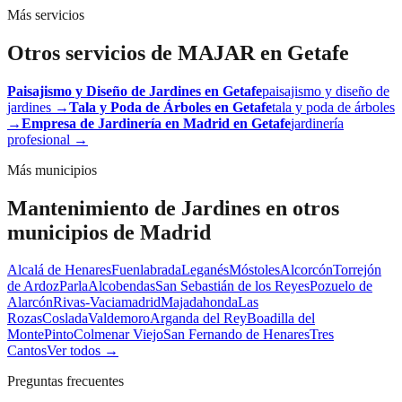
Más servicios
Otros servicios de MAJAR en
Getafe
Paisajismo y Diseño de Jardines
en
Getafe
paisajismo y diseño de
jardines
→
Tala y Poda de Árboles
en
Getafe
tala y poda de árboles
→
Empresa de Jardinería en Madrid
en
Getafe
jardinería
profesional
→
Más municipios
Mantenimiento de Jardines
en otros
municipios de Madrid
Alcalá de Henares
Fuenlabrada
Leganés
Móstoles
Alcorcón
Torrejón
de Ardoz
Parla
Alcobendas
San Sebastián de los Reyes
Pozuelo de
Alarcón
Rivas-Vaciamadrid
Majadahonda
Las
Rozas
Coslada
Valdemoro
Arganda del Rey
Boadilla del
Monte
Pinto
Colmenar Viejo
San Fernando de Henares
Tres
Cantos
Ver todos →
Preguntas frecuentes