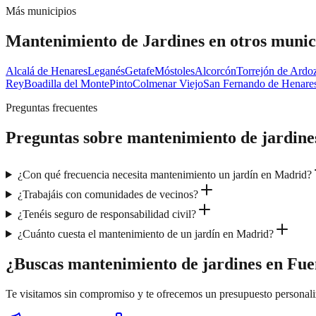
Más municipios
Mantenimiento de Jardines
en otros munic
Alcalá de Henares
Leganés
Getafe
Móstoles
Alcorcón
Torrejón de Ardo
Rey
Boadilla del Monte
Pinto
Colmenar Viejo
San Fernando de Henare
Preguntas frecuentes
Preguntas sobre
mantenimiento de jardine
¿Con qué frecuencia necesita mantenimiento un jardín en Madrid?
¿Trabajáis con comunidades de vecinos?
¿Tenéis seguro de responsabilidad civil?
¿Cuánto cuesta el mantenimiento de un jardín en Madrid?
¿Buscas mantenimiento de jardines en Fu
Te visitamos sin compromiso y te ofrecemos un presupuesto personal