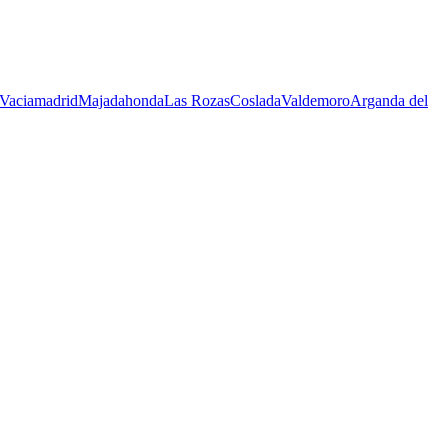
-Vaciamadrid
Majadahonda
Las Rozas
Coslada
Valdemoro
Arganda del