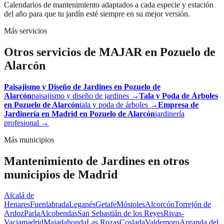
Calendarios de mantenimiento adaptados a cada especie y estación
del año para que tu jardín esté siempre en su mejor versión.
Más servicios
Otros servicios de MAJAR en
Pozuelo de
Alarcón
Paisajismo y Diseño de Jardines
en
Pozuelo de
Alarcón
paisajismo y diseño de jardines
→
Tala y Poda de Árboles
en
Pozuelo de Alarcón
tala y poda de árboles
→
Empresa de
Jardinería en Madrid
en
Pozuelo de Alarcón
jardinería
profesional
→
Más municipios
Mantenimiento de Jardines
en otros
municipios de Madrid
Alcalá de
Henares
Fuenlabrada
Leganés
Getafe
Móstoles
Alcorcón
Torrejón de
Ardoz
Parla
Alcobendas
San Sebastián de los Reyes
Rivas-
Vaciamadrid
Majadahonda
Las Rozas
Coslada
Valdemoro
Arganda del