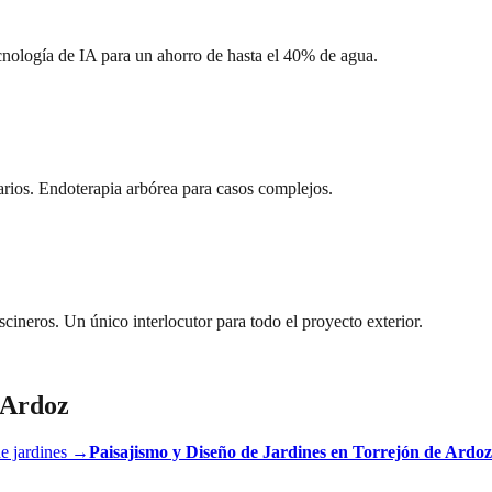
ecnología de IA para un ahorro de hasta el 40% de agua.
arios. Endoterapia arbórea para casos complejos.
scineros. Un único interlocutor para todo el proyecto exterior.
 Ardoz
e jardines
→
Paisajismo y Diseño de Jardines
en
Torrejón de Ardoz