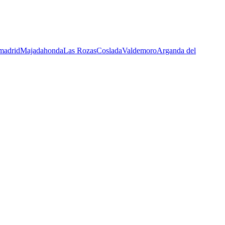
madrid
Majadahonda
Las Rozas
Coslada
Valdemoro
Arganda del