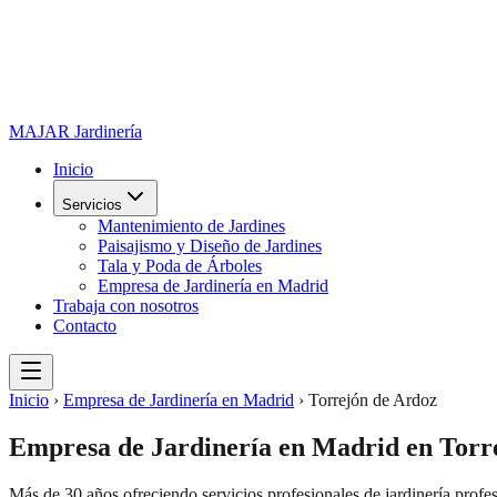
MAJAR
Jardinería
Inicio
Servicios
Mantenimiento de Jardines
Paisajismo y Diseño de Jardines
Tala y Poda de Árboles
Empresa de Jardinería en Madrid
Trabaja con nosotros
Contacto
Inicio
›
Empresa de Jardinería en Madrid
›
Torrejón de Ardoz
Empresa de Jardinería en Madrid
en
Torr
Más de 30 años ofreciendo servicios profesionales de
jardinería profe