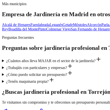
Más municipios
Empresa de Jardinería en Madrid
en otro
Alcalá de Henares
Fuenlabrada
Leganés
Getafe
Móstoles
Alcorcón
Parla
Rey
Boadilla del Monte
Pinto
Colmenar Viejo
San Fernando de Henare
Preguntas frecuentes
Preguntas sobre
jardinería profesional
en
¿Cuántos años lleva MAJAR en el sector de la jardinería?
¿Trabajáis con particulares y empresas?
¿Cómo puedo solicitar un presupuesto?
¿Tenéis maquinaria propia?
¿Buscas jardinería profesional en Torrejó
Te visitamos sin compromiso y te ofrecemos un presupuesto personal