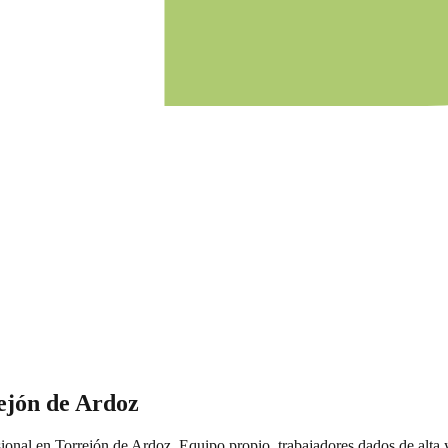
ejón de Ardoz
sional
en
Torrejón de Ardoz
. Equipo propio, trabajadores dados de alta