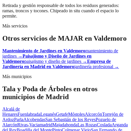
Retirada y gestión responsable de todos los residuos generados:
ramas, troncos y tocones. Chipeado in situ cuando el espacio lo
permite.
Más servicios
Otros servicios de MAJAR en
Valdemoro
Mantenimiento de Jardines
en
Valdemoro
mantenimiento de
jardines
→
Paisajismo y Diseño de Jardines
en
Valdemoro
paisajismo y diseño de jardines
→
Empresa de
Jardinería en Madrid
en
Valdemoro
jardinería profesional
→
Más municipios
Tala y Poda de Árboles
en otros
municipios de Madrid
Alcalá de
Henares
Fuenlabrada
Leganés
Getafe
Móstoles
Alcorcón
Torrejón de
Ardoz
Parla
Alcobendas
San Sebastián de los Reyes
Pozuelo de
Alarcón
Rivas-Vaciamadrid
Majadahonda
Las Rozas
Coslada
Arganda
del Rey
Boadilla del Monte
Pinto
Colmenar Viejo
San Fernando de