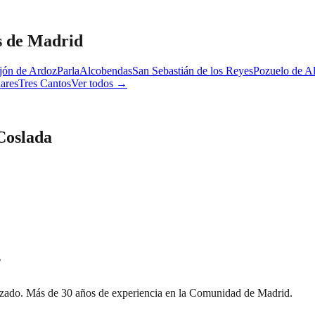
s de Madrid
jón de Ardoz
Parla
Alcobendas
San Sebastián de los Reyes
Pozuelo de A
ares
Tres Cantos
Ver todos →
Coslada
?
izado. Más de 30 años de experiencia en la Comunidad de Madrid.