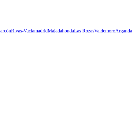
larcón
Rivas-Vaciamadrid
Majadahonda
Las Rozas
Valdemoro
Arganda