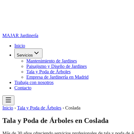
MAJAR
Jardinería
Inicio
Servicios
Mantenimiento de Jardines
Paisajismo y Diseño de Jardines
Tala y Poda de Árboles
Empresa de Jardinería en Madrid
Trabaja con nosotros
Contacto
Inicio
›
Tala y Poda de Árboles
›
Coslada
Tala y Poda de Árboles
en
Coslada
Más de 30 años ofreciendo servicios profesionales de
tala y poda de á