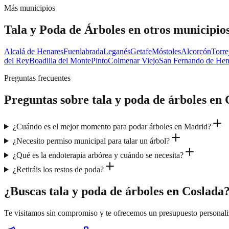
Más municipios
Tala y Poda de Árboles
en otros municipio
Alcalá de Henares
Fuenlabrada
Leganés
Getafe
Móstoles
Alcorcón
Torre
del Rey
Boadilla del Monte
Pinto
Colmenar Viejo
San Fernando de Hen
Preguntas frecuentes
Preguntas sobre
tala y poda de árboles
en
¿Cuándo es el mejor momento para podar árboles en Madrid?
¿Necesito permiso municipal para talar un árbol?
¿Qué es la endoterapia arbórea y cuándo se necesita?
¿Retiráis los restos de poda?
¿Buscas tala y poda de árboles en Coslada
Te visitamos sin compromiso y te ofrecemos un presupuesto personal