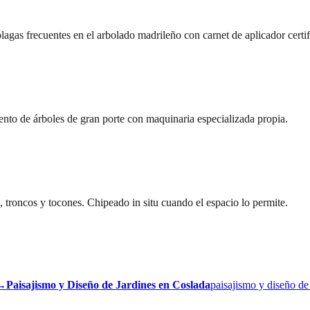
lagas frecuentes en el arbolado madrileño con carnet de aplicador certi
ento de árboles de gran porte con maquinaria especializada propia.
, troncos y tocones. Chipeado in situ cuando el espacio lo permite.
→
Paisajismo y Diseño de Jardines
en
Coslada
paisajismo y diseño de