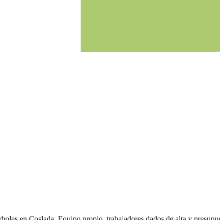
rboles
en
Coslada
. Equipo propio, trabajadores dados de alta y presup