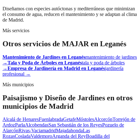
Diseñamos con especies autóctonas y mediterráneas que minimizan
el consumo de agua, reducen el mantenimiento y se adaptan al clima
de Madrid.
Más servicios
Otros servicios de MAJAR en
Leganés
Mantenimiento de Jardines
en
Leganés
mantenimiento de jardines
→
Tala y Poda de Árboles
en
Leganés
tala y poda de árboles
→
Empresa de Jardinería en Madrid
en
Leganés
jardinería
profesional
→
Más municipios
Paisajismo y Diseño de Jardines
en otros
municipios de Madrid
Alcalá de Henares
Fuenlabrada
Getafe
Móstoles
Alcorcón
Torrejón de
Ardoz
Parla
Alcobendas
San Sebastián de los Reyes
Pozuelo de
Alarcón
Rivas-Vaciamadrid
Majadahonda
Las
Rozas
Coslada
Valdemoro
Arganda del Rey
Boadilla del