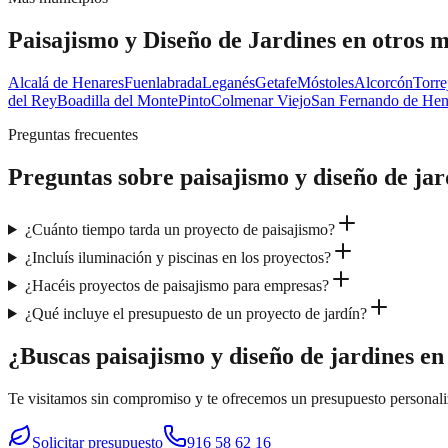
Paisajismo y Diseño de Jardines
en otros m
Alcalá de Henares
Fuenlabrada
Leganés
Getafe
Móstoles
Alcorcón
Torre
del Rey
Boadilla del Monte
Pinto
Colmenar Viejo
San Fernando de Hen
Preguntas frecuentes
Preguntas sobre
paisajismo y diseño de jar
¿Cuánto tiempo tarda un proyecto de paisajismo?
¿Incluís iluminación y piscinas en los proyectos?
¿Hacéis proyectos de paisajismo para empresas?
¿Qué incluye el presupuesto de un proyecto de jardín?
¿Buscas paisajismo y diseño de jardines e
Te visitamos sin compromiso y te ofrecemos un presupuesto personal
Solicitar presupuesto
916 58 62 16