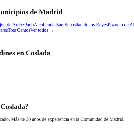
unicipios de Madrid
jón de Ardoz
Parla
Alcobendas
San Sebastián de los Reyes
Pozuelo de A
ares
Tres Cantos
Ver todos →
dines
en
Coslada
n Coslada?
izado. Más de 30 años de experiencia en la Comunidad de Madrid.