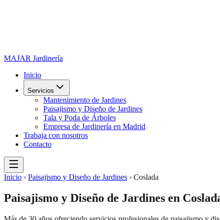
MAJAR
Jardinería
Inicio
Servicios
Mantenimiento de Jardines
Paisajismo y Diseño de Jardines
Tala y Poda de Árboles
Empresa de Jardinería en Madrid
Trabaja con nosotros
Contacto
Inicio
›
Paisajismo y Diseño de Jardines
›
Coslada
Paisajismo y Diseño de Jardines
en
Coslad
Más de 30 años ofreciendo servicios profesionales de
paisajismo y dis