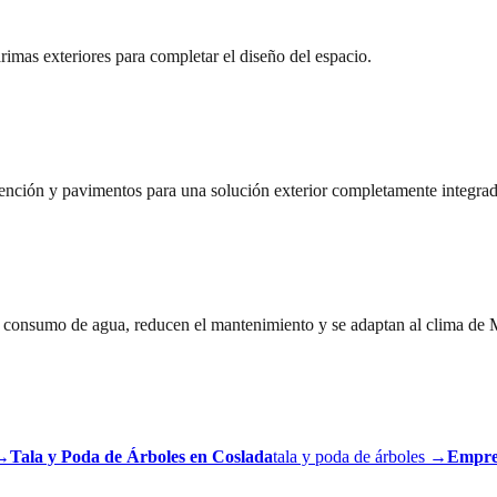
tarimas exteriores para completar el diseño del espacio.
tención y pavimentos para una solución exterior completamente integrad
 consumo de agua, reducen el mantenimiento y se adaptan al clima de 
→
Tala y Poda de Árboles
en
Coslada
tala y poda de árboles
→
Empres