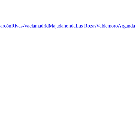
larcón
Rivas-Vaciamadrid
Majadahonda
Las Rozas
Valdemoro
Arganda